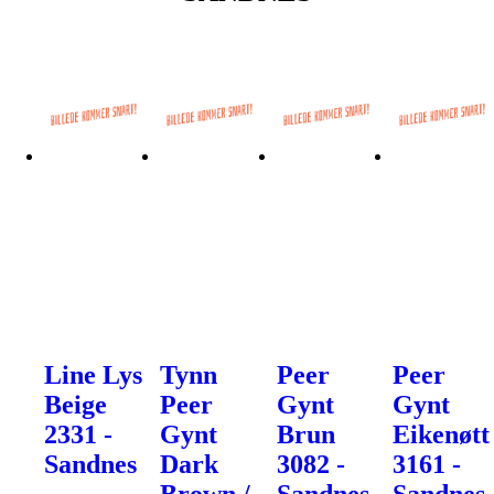
Line Lys
Tynn
Peer
Peer
Beige
Peer
Gynt
Gynt
2331 -
Gynt
Brun
Eikenøtt
Sandnes
Dark
3082 -
3161 -