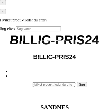
×
×
Hvilket produkt leder du efter?
Søg efter:
BILLIG-PRIS24
BILLIG-PRIS24
BILLIG-PRIS24
BILLIG-PRIS24
Søg
SANDNES