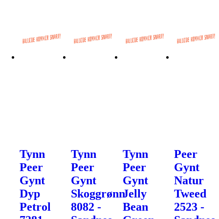
Tynn
Tynn
Tynn
Peer
Peer
Peer
Peer
Gynt
Gynt
Gynt
Gynt
Natur
Dyp
Skoggrønn
Jelly
Tweed
Petrol
8082 -
Bean
2523 -