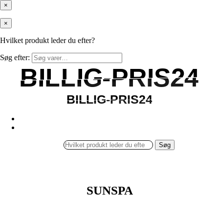
×
×
Hvilket produkt leder du efter?
Søg efter:
BILLIG-PRIS24
BILLIG-PRIS24
BILLIG-PRIS24
BILLIG-PRIS24
Søg
SUNSPA