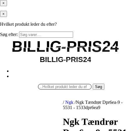
×
×
Hvilket produkt leder du efter?
Søg efter:
BILLIG-PRIS24
BILLIG-PRIS24
BILLIG-PRIS24
BILLIG-PRIS24
Søg
/
Ngk
/
Ngk Tændrør Dpr6ea-9 -
5531 - 1533dpr6ea9
Ngk Tændrør