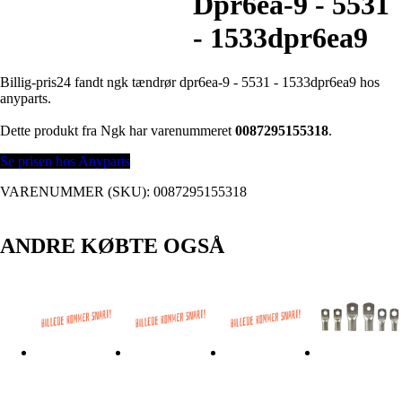
Dpr6ea-9 - 5531
- 1533dpr6ea9
Billig-pris24 fandt ngk tændrør dpr6ea-9 - 5531 - 1533dpr6ea9 hos
anyparts.
Dette produkt fra Ngk har varenummeret
0087295155318
.
Se prisen hos Anyparts
VARENUMMER (SKU):
0087295155318
ANDRE KØBTE OGSÅ