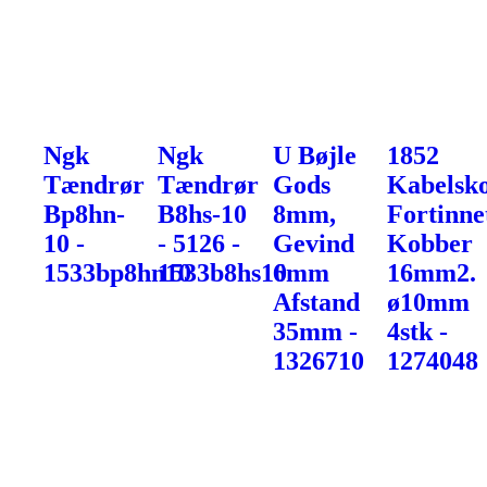
Ngk
Ngk
U Bøjle
1852
Tændrør
Tændrør
Gods
Kabelsk
Bp8hn-
B8hs-10
8mm,
Fortinne
10 -
- 5126 -
Gevind
Kobber
1533bp8hn10
1533b8hs10
6mm
16mm2.
Afstand
ø10mm
35mm -
4stk -
1326710
1274048