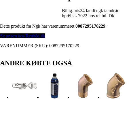
Billig-pris24 fandt ngk tændrør
bpr6hs - 7022 hos renbd. Dk.
Dette produkt fra Ngk har varenummeret
0087295170229
.
Se prisen hos Renbåd.dk
VARENUMMER (SKU):
0087295170229
ANDRE KØBTE OGSÅ