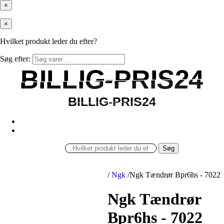
×
×
Hvilket produkt leder du efter?
Søg efter:
BILLIG-PRIS24
BILLIG-PRIS24
BILLIG-PRIS24
BILLIG-PRIS24
Søg
/
Ngk
/
Ngk Tændrør Bpr6hs - 7022
Ngk Tændrør
Bpr6hs - 7022