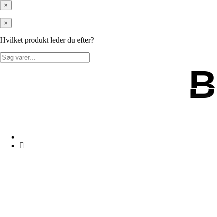
×
×
Hvilket produkt leder du efter?
Søg
efter:
B
B