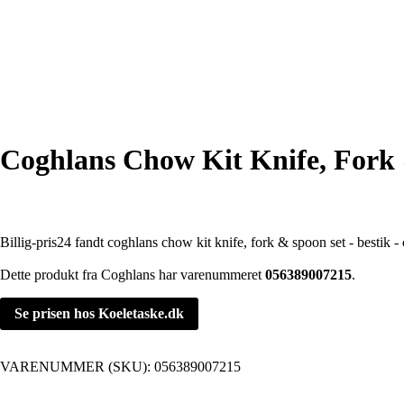
Coghlans Chow Kit Knife, Fork 
Billig-pris24 fandt coghlans chow kit knife, fork & spoon set - bestik 
Dette produkt fra Coghlans har varenummeret
056389007215
.
Se prisen hos Koeletaske.dk
VARENUMMER (SKU):
056389007215