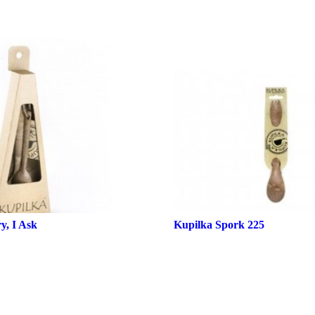
y, I Ask
Kupilka Spork 225