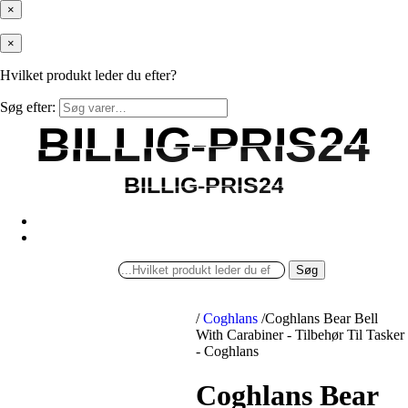
×
×
Hvilket produkt leder du efter?
Søg efter:
BILLIG-PRIS24
BILLIG-PRIS24
BILLIG-PRIS24
BILLIG-PRIS24
Søg
/
Coghlans
/
Coghlans Bear Bell
With Carabiner - Tilbehør Til Tasker
- Coghlans
Coghlans Bear