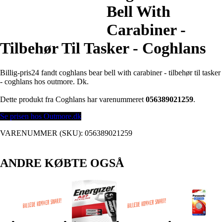
Bell With
Carabiner -
Tilbehør Til Tasker - Coghlans
Billig-pris24 fandt coghlans bear bell with carabiner - tilbehør til tasker
- coghlans hos outmore. Dk.
Dette produkt fra Coghlans har varenummeret
056389021259
.
Se prisen hos Outmore.dk
VARENUMMER (SKU):
056389021259
ANDRE KØBTE OGSÅ