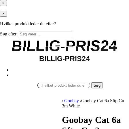
×
×
Hvilket produkt leder du efter?
Søg efter:
BILLIG-PRIS24
BILLIG-PRIS24
BILLIG-PRIS24
BILLIG-PRIS24
Søg
/
Goobay
/
Goobay Cat 6a Sftp Cu
3m White
Goobay Cat 6a