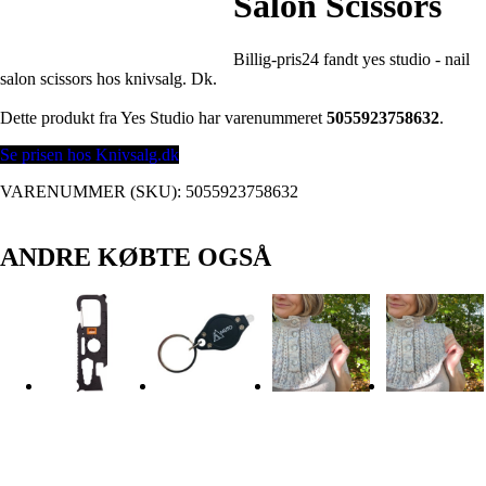
Salon Scissors
Billig-pris24 fandt yes studio - nail
salon scissors hos knivsalg. Dk.
Dette produkt fra Yes Studio har varenummeret
5055923758632
.
Se prisen hos Knivsalg.dk
VARENUMMER (SKU):
5055923758632
ANDRE KØBTE OGSÅ