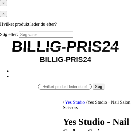
×
×
Hvilket produkt leder du efter?
Søg efter:
BILLIG-PRIS24
BILLIG-PRIS24
BILLIG-PRIS24
BILLIG-PRIS24
Søg
/
Yes Studio
/
Yes Studio - Nail Salon
Scissors
Yes Studio - Nail