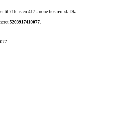
Ventil 716 ns en 417 - none hos renbd. Dk.
meret
5203917410077
.
0077