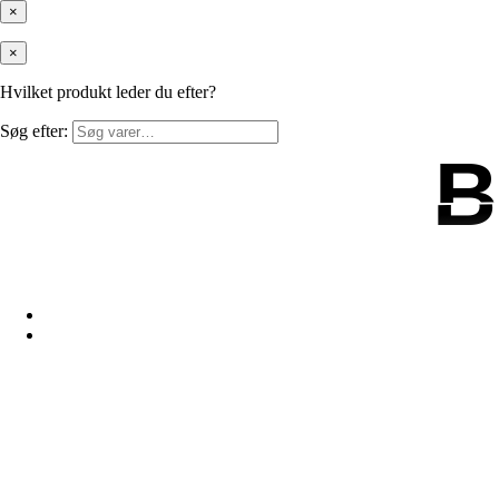
×
×
Hvilket produkt leder du efter?
Søg efter:
B
B