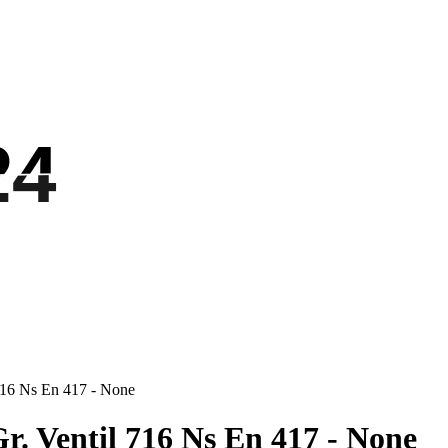
24
24
716 Ns En 417 - None
. Ventil 716 Ns En 417 - None