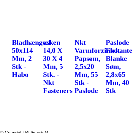
Bladhængsel
øsken
Nkt
Paslode
50x114
14,0 X
Varmforzinket
Firkante
Mm, 2
30 X 4
Papsøm,
Blanke
Stk -
Mm, 5
2,5x20
Søm,
Habo
Stk. -
Mm, 55
2,8x65
Nkt
Stk -
Mm, 40
Fasteners
Paslode
Stk
© Copyright Billig-pris24