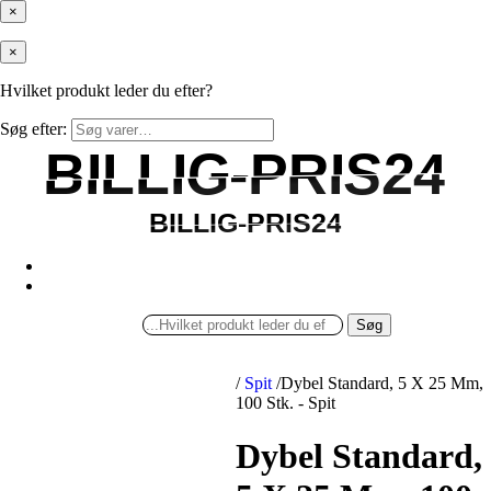
×
×
Hvilket produkt leder du efter?
Søg efter:
BILLIG-PRIS24
BILLIG-PRIS24
BILLIG-PRIS24
BILLIG-PRIS24
Søg
/
Spit
/
Dybel Standard, 5 X 25 Mm,
100 Stk. - Spit
Dybel Standard,