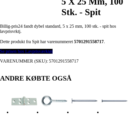
5 X 25 Mm, 100
Stk. - Spit
Billig-pris24 fandt dybel standard, 5 x 25 mm, 100 stk. - spit hos
lavprisvrktj.
Dette produkt fra Spit har varenummeret
5701291558717
.
Se prisen hos Lavprisværktøj
VARENUMMER (SKU):
5701291558717
ANDRE KØBTE OGSÅ