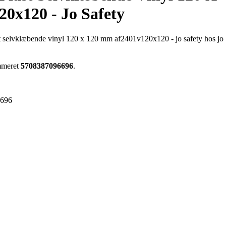
0x120 - Jo Safety
last selvklæbende vinyl 120 x 120 mm af2401v120x120 - jo safety hos jo
ummeret
5708387096696
.
6696