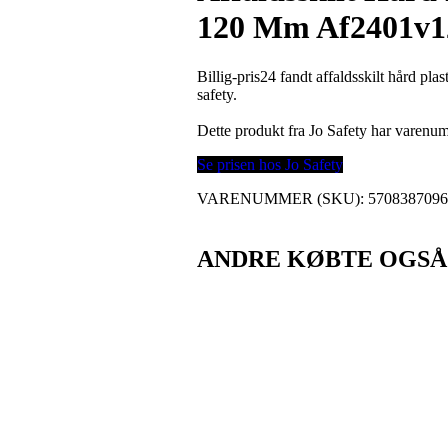
120 Mm Af2401v12
Billig-pris24 fandt affaldsskilt hård p
safety.
Dette produkt fra Jo Safety har varen
Se prisen hos Jo Safety
VARENUMMER (SKU):
570838709
ANDRE KØBTE OGSÅ