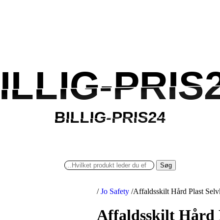
ILLIG-PRIS
ILLIG-PRIS
BILLIG-PRIS24
BILLIG-PRIS24
Søg
/
Jo Safety
/
Affaldsskilt Hård Plast S
Affaldsskilt Hård