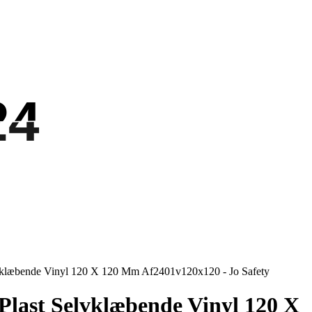
24
24
elvklæbende Vinyl 120 X 120 Mm Af2401v120x120 - Jo Safety
 Plast Selvklæbende Vinyl 120 X