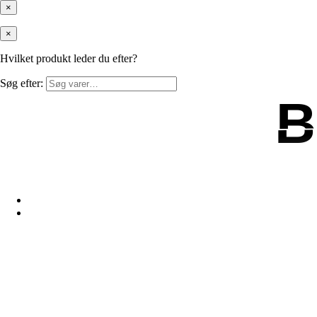
×
×
Hvilket produkt leder du efter?
Søg efter:
B
B