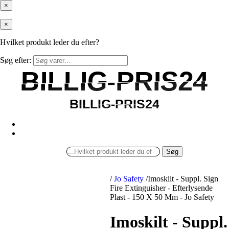
×
×
Hvilket produkt leder du efter?
Søg efter:
BILLIG-PRIS24
BILLIG-PRIS24
BILLIG-PRIS24
BILLIG-PRIS24
Søg
/
Jo Safety
/
Imoskilt - Suppl. Sign
Fire Extinguisher - Efterlysende
Plast - 150 X 50 Mm - Jo Safety
Imoskilt - Suppl.