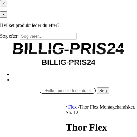
×
×
Hvilket produkt leder du efter?
Søg efter:
BILLIG-PRIS24
BILLIG-PRIS24
BILLIG-PRIS24
BILLIG-PRIS24
Søg
/
Flex
/
Thor Flex Montagehandsker,
Str. 12
Thor Flex