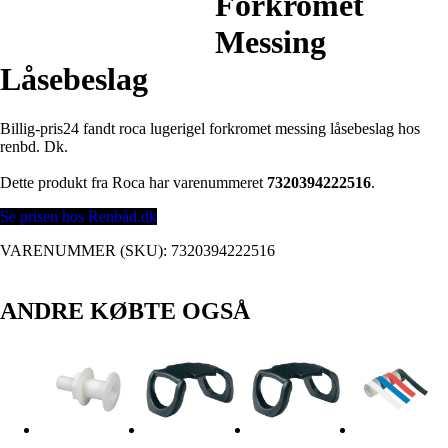
Forkromet
Messing
Låsebeslag
Billig-pris24 fandt roca lugerigel forkromet messing låsebeslag hos
renbd. Dk.
Dette produkt fra Roca har varenummeret
7320394222516
.
Se prisen hos Renbåd.dk
VARENUMMER (SKU):
7320394222516
ANDRE KØBTE OGSÅ