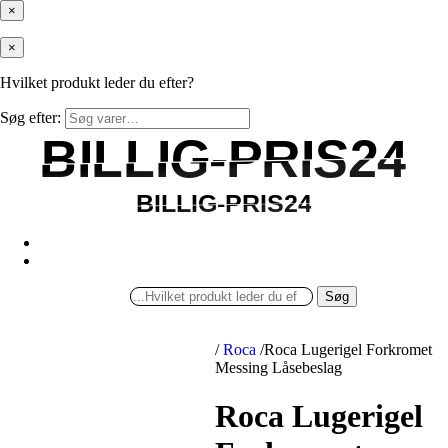
×
×
Hvilket produkt leder du efter?
Søg efter:
BILLIG-PRIS24
BILLIG-PRIS24
BILLIG-PRIS24
BILLIG-PRIS24
Søg
/
Roca
/
Roca Lugerigel Forkromet
Messing Låsebeslag
Roca Lugerigel