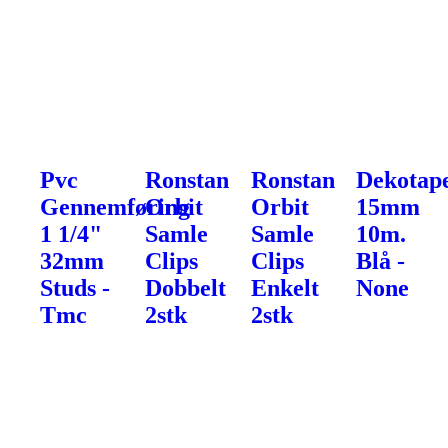
Pvc
Ronstan
Ronstan
Dekotap
Gennemføring
Orbit
Orbit
15mm
1 1/4"
Samle
Samle
10m.
32mm
Clips
Clips
Blå -
Studs -
Dobbelt
Enkelt
None
Tmc
2stk
2stk