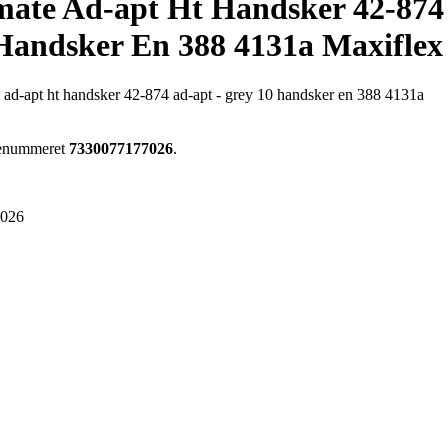
imate Ad-apt Ht Handsker 42-874
 Handsker En 388 4131a Maxiflex
te ad-apt ht handsker 42-874 ad-apt - grey 10 handsker en 388 4131a
arenummeret
7330077177026
.
7026