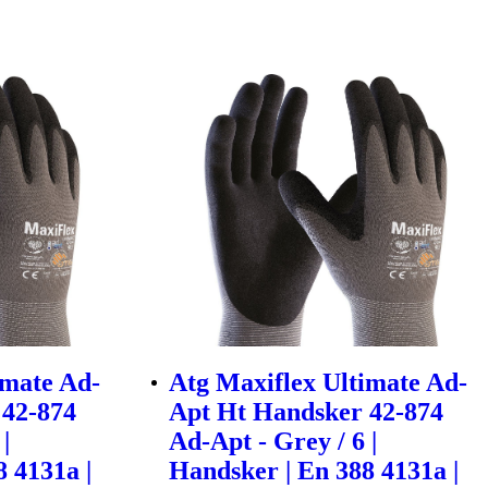
imate Ad-
Atg Maxiflex Ultimate Ad-
 42-874
Apt Ht Handsker 42-874
|
Ad-Apt - Grey / 6 |
 4131a |
Handsker | En 388 4131a |