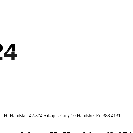
24
24
pt Ht Handsker 42-874 Ad-apt - Grey 10 Handsker En 388 4131a