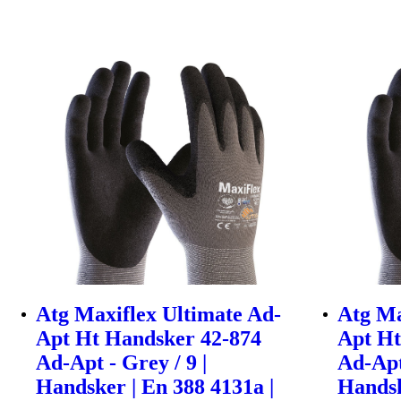
Atg Maxiflex Ultimate Ad-
Atg Ma
Apt Ht Handsker 42-874
Apt Ht
Ad-Apt - Grey / 9 |
Ad-Apt 
Handsker | En 388 4131a |
Handsk