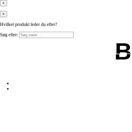
×
×
Hvilket produkt leder du efter?
Søg efter:
B
B