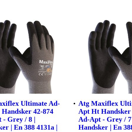
xiflex Ultimate Ad-
Atg Maxiflex Ult
 Handsker 42-874
Apt Ht Handsker
- Grey / 8 |
Ad-Apt - Grey / 7 
er | En 388 4131a |
Handsker | En 388