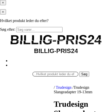
×
×
Hvilket produkt leder du efter?
Søg efter:
BILLIG-PRIS24
BILLIG-PRIS24
BILLIG-PRIS24
BILLIG-PRIS24
Søg
/
Trudesign
/
Trudesign
Slangeadapter 19-13mm
Trudesign