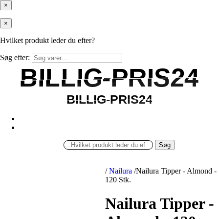
×
×
Hvilket produkt leder du efter?
Søg efter:
BILLIG-PRIS24
BILLIG-PRIS24
BILLIG-PRIS24
BILLIG-PRIS24
Søg
/
Nailura
/
Nailura Tipper - Almond -
120 Stk.
Nailura Tipper -