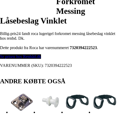
Forkromet
Messing
Låsebeslag Vinklet
Billig-pris24 fandt roca lugerigel forkromet messing låsebeslag vinklet
hos renbd. Dk.
Dette produkt fra Roca har varenummeret
7320394222523
.
Se prisen hos Renbåd.dk
VARENUMMER (SKU):
7320394222523
ANDRE KØBTE OGSÅ