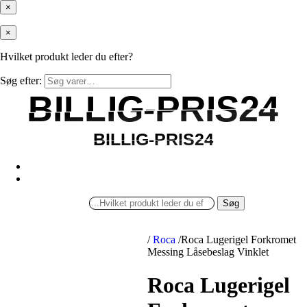
×
×
Hvilket produkt leder du efter?
Søg efter:
BILLIG-PRIS24
BILLIG-PRIS24
BILLIG-PRIS24
BILLIG-PRIS24
Søg
/
Roca
/
Roca Lugerigel Forkromet
Messing Låsebeslag Vinklet
Roca Lugerigel