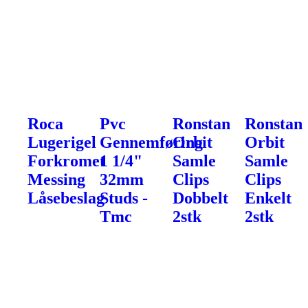
Roca
Pvc
Ronstan
Ronstan
Lugerigel
Gennemføring
Orbit
Orbit
Forkromet
1 1/4"
Samle
Samle
Messing
32mm
Clips
Clips
Låsebeslag
Studs -
Dobbelt
Enkelt
Tmc
2stk
2stk